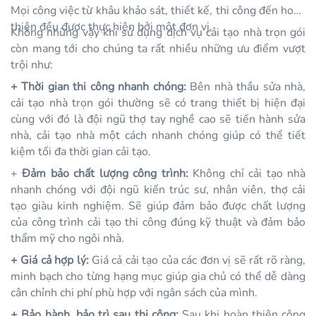
Mọi công việc từ khâu khảo sát, thiết kế, thi công đến hoàn
thiện đều được thực hiện bởi một đơn vị.
Không những vậy khi sử dụng dịch vụ cải tạo nhà trọn gói
còn mang tới cho chúng ta rất nhiều những ưu điểm vượt
trội như:
+ Thời gian thi công nhanh chóng:
Bên nhà thầu sửa nhà,
cải tạo nhà trọn gói thường sẽ có trang thiết bị hiện đại
cùng với đó là đội ngũ thợ tay nghề cao sẽ tiến hành sửa
nhà, cải tạo nhà một cách nhanh chóng giúp có thể tiết
kiệm tối đa thời gian cải tạo.
+
Đảm bảo chất lượng công trình:
Không chỉ cải tạo nhà
nhanh chóng với đội ngũ kiến trúc sư, nhân viên, thợ cải
tạo giàu kinh nghiệm. Sẽ giúp đảm bảo được chất lượng
của công trình cải tạo thi công đúng kỹ thuật và đảm bảo
thẩm mỹ cho ngôi nhà.
+ Giá cả hợp lý:
Giá cả cải tạo của các đơn vị sẽ rất rõ ràng,
minh bạch cho từng hạng mục giúp gia chủ có thể dễ dàng
cân chỉnh chi phí phù hợp với ngân sách của mình.
+ Bảo hành, bảo trì sau thi công:
Sau khi hoàn thiện công