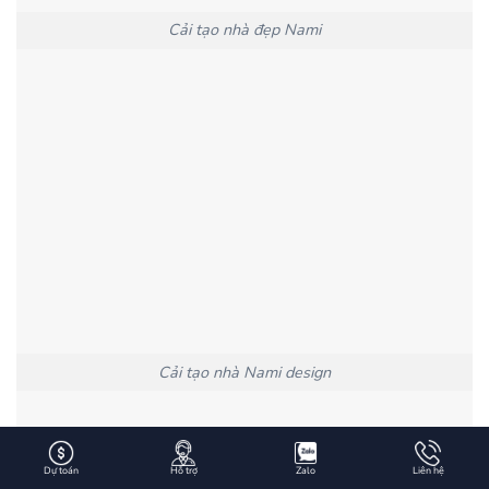
Cải tạo nhà đẹp Nami
Cải tạo nhà Nami design
Dự toán
Hỗ trợ
Zalo
Liên hệ