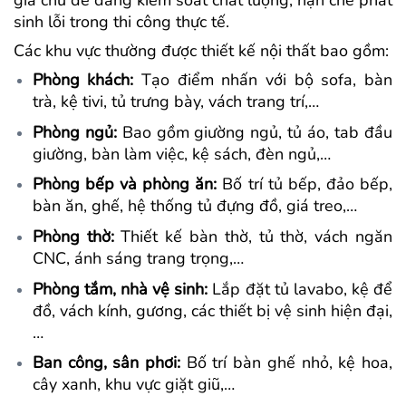
gia chủ dễ dàng kiểm soát chất lượng, hạn chế phát
sinh lỗi trong thi công thực tế.
Các khu vực thường được thiết kế nội thất bao gồm:
Phòng khách:
Tạo điểm nhấn với bộ sofa, bàn
trà, kệ tivi, tủ trưng bày, vách trang trí,…
Phòng ngủ:
Bao gồm giường ngủ, tủ áo, tab đầu
giường, bàn làm việc, kệ sách, đèn ngủ,…
Phòng bếp và phòng ăn:
Bố trí tủ bếp, đảo bếp,
bàn ăn, ghế, hệ thống tủ đựng đồ, giá treo,…
Phòng thờ:
Thiết kế bàn thờ, tủ thờ, vách ngăn
CNC, ánh sáng trang trọng,…
Phòng tắm, nhà vệ sinh:
Lắp đặt tủ lavabo, kệ để
đồ, vách kính, gương, các thiết bị vệ sinh hiện đại,
…
Ban công, sân phơi:
Bố trí bàn ghế nhỏ, kệ hoa,
cây xanh, khu vực giặt giũ,…