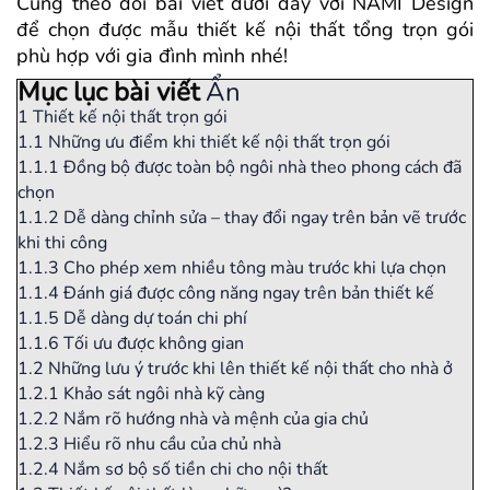
Cùng theo dõi bài viết dưới đây với NAMI Design
để chọn được mẫu thiết kế nội thất tổng trọn gói
phù hợp với gia đình mình nhé!
Mục lục bài viết
Ẩn
1
Thiết kế nội thất trọn gói
1.1
Những ưu điểm khi thiết kế nội thất trọn gói
1.1.1
Đồng bộ được toàn bộ ngôi nhà theo phong cách đã
chọn
1.1.2
Dễ dàng chỉnh sửa – thay đổi ngay trên bản vẽ trước
khi thi công
1.1.3
Cho phép xem nhiều tông màu trước khi lựa chọn
1.1.4
Đánh giá được công năng ngay trên bản thiết kế
1.1.5
Dễ dàng dự toán chi phí
1.1.6
Tối ưu được không gian
1.2
Những lưu ý trước khi lên thiết kế nội thất cho nhà ở
1.2.1
Khảo sát ngôi nhà kỹ càng
1.2.2
Nắm rõ hướng nhà và mệnh của gia chủ
1.2.3
Hiểu rõ nhu cầu của chủ nhà
1.2.4
Nắm sơ bộ số tiền chi cho nội thất