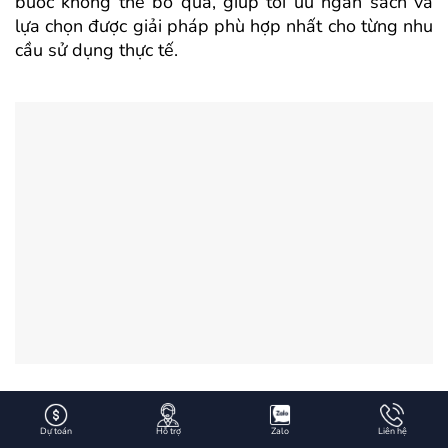
bước không thể bỏ qua, giúp tối ưu ngân sách và
lựa chọn được giải pháp phù hợp nhất cho từng nhu
cầu sử dụng thực tế.
Báo giá theo từng loại nội thất
Dự toán
Hỗ trợ
Zalo
Liên hệ
Bảng giá tham khảo các hạng mục nội thất phổ