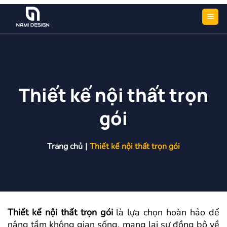
Bỏ
qua
nội
dung
Thiết kế nội thất trọn
gói
Trang chủ
|
Thiết kế nội thất trọn gói
Thiết kế nội thất trọn gói
là lựa chọn hoàn hảo để
nâng tầm không gian sống, mang lại sự đồng bộ về