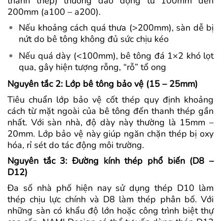
thanh thép) thường dao động từ 100mm đến
200mm (a100 – a200).
Nếu khoảng cách quá thưa (>200mm), sàn dễ bị
nứt do bê tông không đủ sức chịu kéo
Nếu quá dày (<100mm), bê tông đá 1×2 khó lọt
qua, gây hiện tượng rỗng, “rỗ” tổ ong
Nguyên tắc 2: Lớp bê tông bảo vệ (15 – 25mm)
Tiêu chuẩn lớp bảo vệ cốt thép quy định khoảng
cách từ mặt ngoài của bê tông đến thanh thép gần
nhất. Với sàn nhà, độ dày này thường là 15mm –
20mm. Lớp bảo vệ này giúp ngăn chặn thép bị oxy
hóa, rỉ sét do tác động môi trường.
Nguyên tắc 3: Đường kính thép phổ biến (D8 –
D12)
Đa số nhà phố hiện nay sử dụng thép D10 làm
thép chịu lực chính và D8 làm thép phân bố. Với
những sàn có khẩu độ lớn hoặc công trình biệt thự