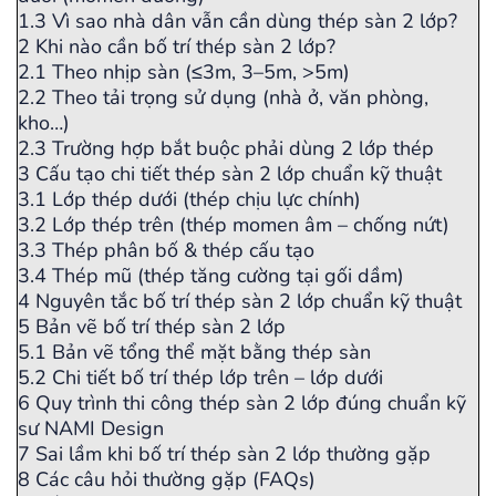
1.3
Vì sao nhà dân vẫn cần dùng thép sàn 2 lớp?
2
Khi nào cần bố trí thép sàn 2 lớp?
2.1
Theo nhịp sàn (≤3m, 3–5m, >5m)
2.2
Theo tải trọng sử dụng (nhà ở, văn phòng,
kho…)
2.3
Trường hợp bắt buộc phải dùng 2 lớp thép
3
Cấu tạo chi tiết thép sàn 2 lớp chuẩn kỹ thuật
3.1
Lớp thép dưới (thép chịu lực chính)
3.2
Lớp thép trên (thép momen âm – chống nứt)
3.3
Thép phân bố & thép cấu tạo
3.4
Thép mũ (thép tăng cường tại gối dầm)
4
Nguyên tắc bố trí thép sàn 2 lớp chuẩn kỹ thuật
5
Bản vẽ bố trí thép sàn 2 lớp
5.1
Bản vẽ tổng thể mặt bằng thép sàn
5.2
Chi tiết bố trí thép lớp trên – lớp dưới
6
Quy trình thi công thép sàn 2 lớp đúng chuẩn kỹ
sư NAMI Design
7
Sai lầm khi bố trí thép sàn 2 lớp thường gặp
8
Các câu hỏi thường gặp (FAQs)