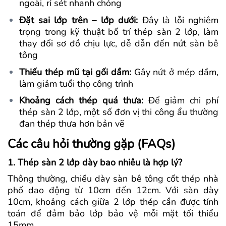
ngoài, rỉ sét nhanh chóng
Đặt sai lớp trên – lớp dưới:
Đây là lỗi nghiêm
trọng trong kỹ thuật bố trí thép sàn 2 lớp, làm
thay đổi sơ đồ chịu lực, dễ dẫn đến nứt sàn bê
tông
Thiếu thép mũ tại gối dầm:
Gây nứt ở mép dầm,
làm giảm tuổi thọ công trình
Khoảng cách thép quá thưa:
Để giảm chi phí
thép sàn 2 lớp, một số đơn vị thi công ẩu thường
đan thép thưa hơn bản vẽ
Các câu hỏi thường gặp (FAQs)
1. Thép sàn 2 lớp dày bao nhiêu là hợp lý?
Thông thường, chiều dày sàn bê tông cốt thép nhà
phố dao động từ 10cm đến 12cm. Với sàn dày
10cm, khoảng cách giữa 2 lớp thép cần được tính
toán để đảm bảo lớp bảo vệ mỗi mặt tối thiểu
15mm.