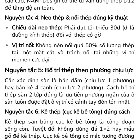
cao cấp, NAMI Design có thể tư vấn dùng thép D12
để tăng độ an toàn.
Nguyên tắc 4: Neo thép & nối thép đúng kỹ thuật
Chiều dài neo thép:
Phải đạt tối thiểu 30d (d là
đường kính thép) đối với thép có gờ
Vị trí nối:
Không nên nối quá 50% số lượng thép
tại một mặt cắt và tránh nối tại những vị trí
momen cực đại
Nguyên tắc 5: Bố trí thép theo phương chịu lực
Cần xác định sàn là bản dầm (chịu lực 1 phương)
hay bản kê 4 cạnh (chịu lực 2 phương). Cách bố trí
thép sàn 2 lớp đúng là ưu tiên phương ngắn của ô
sàn luôn được đặt ở vị trí có cánh tay đòn lớn nhất.
Nguyên tắc 6: Kê thép (cục kê bê tông) đúng cách
Kê thép sàn bằng cục kê bê tông là công đoạn
sống còn. Tuyệt đối không dùng đá 1×2 hay mẩu
gỗ để kê thép. Cục kê bê tông có mác tương đương