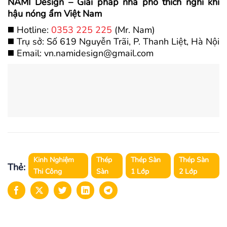
NAMI Design – Giải pháp nhà phố thích nghi khí
hậu nóng ẩm Việt Nam
◼️ Hotline:
0353 225 225
(Mr. Nam)
◼️ Trụ sở: Số 619 Nguyễn Trãi, P. Thanh Liệt, Hà Nội
◼️ Email: vn.namidesign@gmail.com
Kinh Nghiệm
Thép
Thép Sàn
Thép Sàn
Thẻ:
Thi Công
Sàn
1 Lớp
2 Lớp