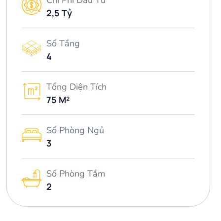
Chi Phí Đầu Tư
2,5 Tỷ
Số Tầng
4
Tổng Diện Tích
75 M²
Số Phòng Ngủ
3
Số Phòng Tắm
2