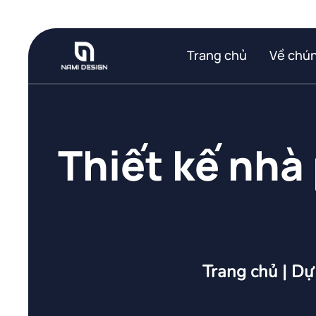
Bỏ
qua
nội
Trang chủ
Về chún
dung
Thiết kế nhà 
Trang chủ
|
Dự