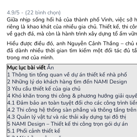
4.9/5 - (22 bình chọn)
Giữa nhịp sống hối hả của thành phố Vinh, việc sở
riêng là khao khát của nhiều gia chủ. Thiết kế, thi 
về gạch đá, mà còn là hành trình xây dựng tổ ấm vữn
Hiểu được điều đó, anh Nguyễn Cảnh Thắng – chủ m
đã dành nhiều thời gian tìm kiếm một đối tác đủ 
trong mơ của mình.
Mục lục bài viết
Ẩn
1
Thông tin tổng quan về dự án thiết kế nhà phố
2
Những lý do khách hàng tìm đến NAMI Design
3
Yêu cầu thiết kế của gia chủ
4
Khó khăn trong thi công & phương hướng giải quyế
4.1
Đảm bảo an toàn tuyệt đối cho các công trình liề
4.2
Thi công hệ thống sàn phẳng và thông tầng trên
4.3
Quản lý vật tư và rác thải xây dựng tại đô thị
5
NAMI Design – Thiết kế thi công trọn gói dự án
5.1
Phối cảnh thiết kế