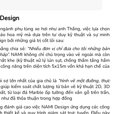
 Design
ngành phụ tùng xe hơi như anh Thắng, việc lựa chọn
cáo hoa mỹ mà dựa trên tư duy kỹ thuật và sự minh
n bởi những giá trị cốt lõi sau:
ắng chia sẻ:
“Nhiều đơn vị chỉ đưa cho tôi những bản
háp”.
NAMI không chỉ chú trọng vào vẻ ngoài mà còn
hắt khe (kỹ thuật xử lý lún sụt, chống thấm tầng hầm
a công năng trên diện tích 5x15m vốn khá hạn chế của
i sợ lớn nhất của gia chủ là
“hình vẽ một đường, thực
 giúp kiểm soát chất lượng từ bản vẽ kỹ thuật 2D, 3D
thất, từ loại đá Marble ốp tường đến vân gỗ trên trần,
u như đã thỏa thuận trong hợp đồng
 đánh giá cao việc NAMI Design ứng dụng các công
 thiết kế và quy trình giám sát trực tuyến. Điều này