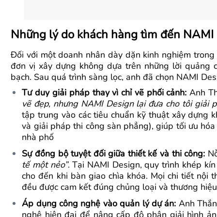
Những lý do khách hàng tìm đến NAMI
Đối với một doanh nhân dày dặn kinh nghiệm trong 
đơn vị xây dựng không dựa trên những lời quảng 
bạch. Sau quá trình sàng lọc, anh đã chọn NAMI Desig
Tư duy giải pháp thay vì chỉ vẽ phối cảnh:
Anh Th
vẽ đẹp, nhưng NAMI Design lại đưa cho tôi giải p
tập trung vào các tiêu chuẩn kỹ thuật xây dựng k
và giải pháp thi công sàn phẳng), giúp tối ưu hó
nhà phố
Sự đồng bộ tuyệt đối giữa thiết kế và thi công:
Nỗ
tế một nẻo”
. Tại NAMI Design, quy trình khép kín
cho đến khi bàn giao chìa khóa. Mọi chi tiết nội 
đều được cam kết đúng chủng loại và thương hiệ
Áp dụng công nghệ vào quản lý dự án:
Anh Thắng
nghệ hiện đại để nâng cấp độ phân giải hình ảnh