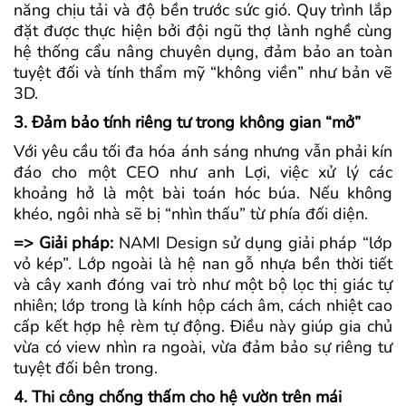
năng chịu tải và độ bền trước sức gió. Quy trình lắp
đặt được thực hiện bởi đội ngũ thợ lành nghề cùng
hệ thống cẩu nâng chuyên dụng, đảm bảo an toàn
tuyệt đối và tính thẩm mỹ “không viền” như bản vẽ
3D.
3. Đảm bảo tính riêng tư trong không gian “mở”
Với yêu cầu tối đa hóa ánh sáng nhưng vẫn phải kín
đáo cho một CEO như anh Lợi, việc xử lý các
khoảng hở là một bài toán hóc búa. Nếu không
khéo, ngôi nhà sẽ bị “nhìn thấu” từ phía đối diện.
=> Giải pháp:
NAMI Design sử dụng giải pháp “lớp
vỏ kép”. Lớp ngoài là hệ nan gỗ nhựa bền thời tiết
và cây xanh đóng vai trò như một bộ lọc thị giác tự
nhiên; lớp trong là kính hộp cách âm, cách nhiệt cao
cấp kết hợp hệ rèm tự động. Điều này giúp gia chủ
vừa có view nhìn ra ngoài, vừa đảm bảo sự riêng tư
tuyệt đối bên trong.
4. Thi công chống thấm cho hệ vườn trên mái