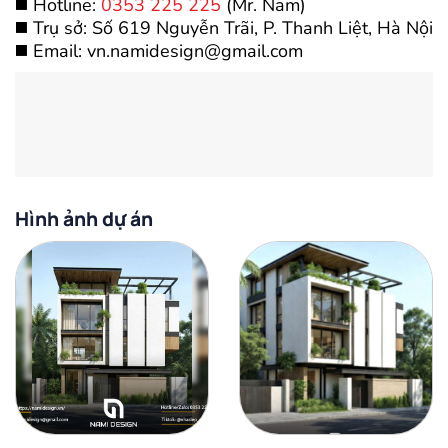
◼️ Hotline:
0353 225 225
(Mr. Nam)
◼️ Trụ sở: Số 619 Nguyễn Trãi, P. Thanh Liệt, Hà Nội
◼️ Email: vn.namidesign@gmail.com
Hình ảnh dự án