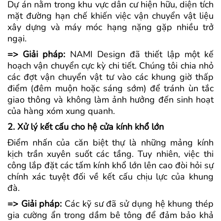
Dự án nằm trong khu vực dân cư hiện hữu, diện tích
mặt đường hạn chế khiến việc vận chuyển vật liệu
xây dựng và máy móc hạng nặng gặp nhiều trở
ngại.
=> Giải pháp:
NAMI Design đã thiết lập một kế
hoạch vận chuyển cực kỳ chi tiết. Chúng tôi chia nhỏ
các đợt vận chuyển vật tư vào các khung giờ thấp
điểm (đêm muộn hoặc sáng sớm) để tránh ùn tắc
giao thông và không làm ảnh hưởng đến sinh hoạt
của hàng xóm xung quanh.
2. Xử lý kết cấu cho hệ cửa kính khổ lớn
Điểm nhấn của căn biệt thự là những mảng kính
kịch trần xuyên suốt các tầng. Tuy nhiên, việc thi
công lắp đặt các tấm kính khổ lớn lên cao đòi hỏi sự
chính xác tuyệt đối về kết cấu chịu lực của khung
đà.
=> Giải pháp:
Các kỹ sư đã sử dụng hệ khung thép
gia cường ẩn trong dầm bê tông để đảm bảo khả