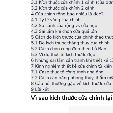
3.1
Kích thước cửa chính 1 cánh (cửa đơn
3.2
Kích thước cửa chính 2 cánh
4
Cửa chính rộng bao nhiêu là đẹp?
4.1
Tỷ lệ vàng cửa chính
4.2
So sánh cửa rộng vs cửa hẹp
4.3
Sai lầm khi chọn cửa quá lớn
5
Cách đo kích thước cửa chính theo th
5.1
Đo kích thước thông thủy cửa chính
5.2
Cách chọn cung đẹp theo Lỗ Ban
5.3
Ví dụ thực tế kích thước đẹp
6
Những sai lầm cần tránh khi thiết kế c
7
Kinh nghiệm thiết kế cửa chính từ kiế
7.1
Case thực tế công trình nhà ống
7.2
Cách cân bằng phong thủy, thẩm mỹ 
8
Câu hỏi thường gặp về kích thước cửa
9
Lời kết
Vì sao kích thước cửa chính lạ