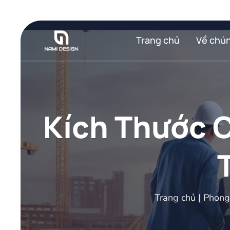
Bỏ
qua
nội
Trang chủ
Về chún
dung
Kích Thước 
Trang chủ
|
Phong