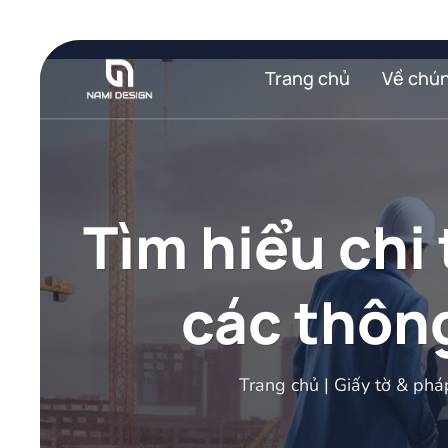
Bỏ
qua
nội
Trang chủ
Về chún
dung
Tìm hiểu chi 
các thông
Trang chủ
|
Giấy tờ & phá