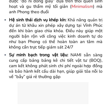
được “đo ni đóng giày” dựa trên thói quen sinh
hoạt và gu thẩm mỹ tối giản (
Minimalism
) mà
anh Phong theo đuổi
Hệ sinh thái dịch vụ khép kín:
Khả năng quản trị
dự án từ khâu xin phép xây dựng tại Vĩnh Phúc
đến khi bàn giao chìa khóa. Điều này giúp một
người bận rộn với công việc kinh doanh tự do
như bạn Phong có thể hoàn toàn an tâm mà
không cần trực tiếp giám sát 24/7
Sự minh bạch trong vật liệu:
NAMI sẵn sàng
cung cấp bảng bảng kê chi tiết vật tư (BOQ),
cam kết không phát sinh chi phí ngoài hợp đồng
và bảo hành kết cấu dài hạn, giúp giải tỏa nỗi lo
về “bẫy” giá rẻ thường gặp