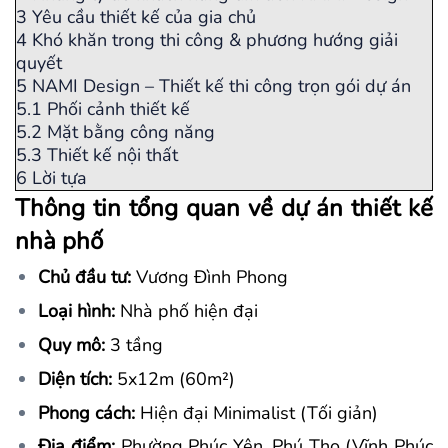
3
Yêu cầu thiết kế của gia chủ
4
Khó khăn trong thi công & phương hướng giải
quyết
5
NAMI Design – Thiết kế thi công trọn gói dự án
5.1
Phối cảnh thiết kế
5.2
Mặt bằng công năng
5.3
Thiết kế nội thất
6
Lời tựa
Thông tin tổng quan về dự án thiết kế
nhà phố
Chủ đầu tư:
Vương Đình Phong
Loại hình:
Nhà phố hiện đại
Quy mô:
3 tầng
Diện tích:
5x12m (60m²)
Phong cách:
Hiện đại Minimalist (Tối giản)
Địa điểm:
Phường Phúc Yên, Phú Thọ (Vĩnh Phúc