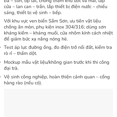
bả – sơn, ốp lát, chống thấm khu ướt và mái, lắp
cửa – lan can – trần, lắp thiết bị điện nước – chiếu
sáng,
thiết bị vệ sinh – bếp.
Với khu vực ven biển Sầm Sơn, ưu tiên vật liệu
chống ăn mòn, phụ kiện inox 304/316; dùng sơn
kháng kiềm – kháng muối,
cửa nhôm kính cách nhiệt
để giảm bức xạ nắng nóng hè.
Test áp lực đường ống, đo điện trở nối đất, kiểm tra
rò rỉ – thấm dột.
Mockup mẫu vật liệu/không gian trước khi thi công
đại trà.
Vệ sinh công nghiệp, hoàn thiện cảnh quan – cổng
hàng rào (nếu có).