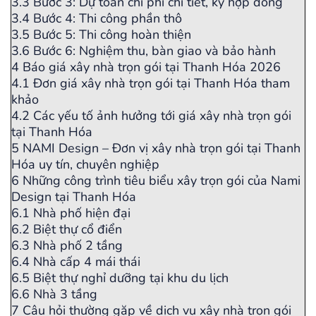
3.3
Bước 3: Dự toán chi phí chi tiết, ký hợp đồng
3.4
Bước 4: Thi công phần thô
3.5
Bước 5: Thi công hoàn thiện
3.6
Bước 6: Nghiệm thu, bàn giao và bảo hành
4
Báo giá xây nhà trọn gói tại Thanh Hóa 2026
4.1
Đơn giá xây nhà trọn gói tại Thanh Hóa tham
khảo
4.2
Các yếu tố ảnh hưởng tới giá xây nhà trọn gói
tại Thanh Hóa
5
NAMI Design – Đơn vị xây nhà trọn gói tại Thanh
Hóa uy tín, chuyên nghiệp
6
Những công trình tiêu biểu xây trọn gói của Nami
Design tại Thanh Hóa
6.1
Nhà phố hiện đại
6.2
Biệt thự cổ điển
6.3
Nhà phố 2 tầng
6.4
Nhà cấp 4 mái thái
6.5
Biệt thự nghỉ dưỡng tại khu du lịch
6.6
Nhà 3 tầng
7
Câu hỏi thường gặp về dịch vụ xây nhà trọn gói