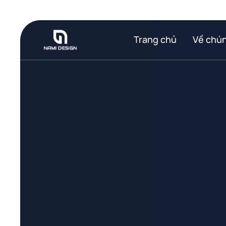
Bỏ
qua
nội
Trang chủ
Về chún
dung