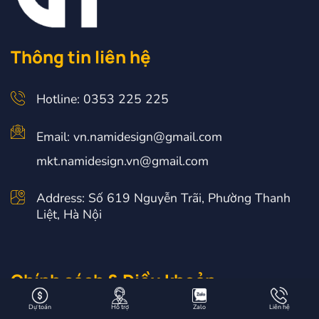
Thông tin liên hệ
Hotline: 0353 225 225
Email: vn.namidesign@gmail.com
mkt.namidesign.vn@gmail.com
Address: Số 619 Nguyễn Trãi, Phường Thanh
Liệt, Hà Nội
Chính sách & Điều khoản
Dự toán
Hỗ trợ
Zalo
Liên hệ