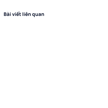
Bài viết liên quan
Dịch Vụ Xây Nhà Trọn Gói 5 Tỷ Đẹp,
Sang Trọng & Được Ưa Chuộng