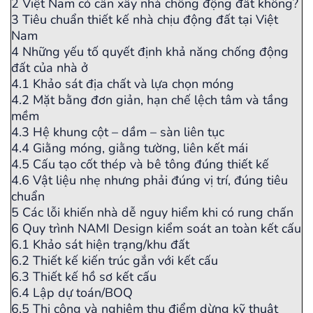
2
Việt Nam có cần xây nhà chống động đất không?
3
Tiêu chuẩn thiết kế nhà chịu động đất tại Việt
Nam
4
Những yếu tố quyết định khả năng chống động
đất của nhà ở
4.1
Khảo sát địa chất và lựa chọn móng
4.2
Mặt bằng đơn giản, hạn chế lệch tâm và tầng
mềm
4.3
Hệ khung cột – dầm – sàn liên tục
4.4
Giằng móng, giằng tường, liên kết mái
4.5
Cấu tạo cốt thép và bê tông đúng thiết kế
4.6
Vật liệu nhẹ nhưng phải đúng vị trí, đúng tiêu
chuẩn
5
Các lỗi khiến nhà dễ nguy hiểm khi có rung chấn
6
Quy trình NAMI Design kiểm soát an toàn kết cấu
6.1
Khảo sát hiện trạng/khu đất
6.2
Thiết kế kiến trúc gắn với kết cấu
6.3
Thiết kế hồ sơ kết cấu
6.4
Lập dự toán/BOQ
6.5
Thi công và nghiệm thu điểm dừng kỹ thuật