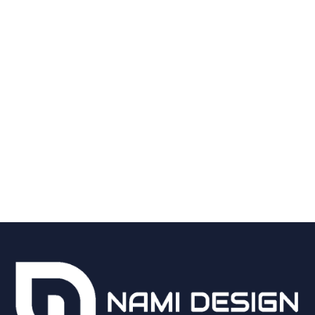
Khoảng Lùi Xây Dựng Là Gì? Cách Xác
Định Đúng Theo QCVN 2026
Xem Thêm