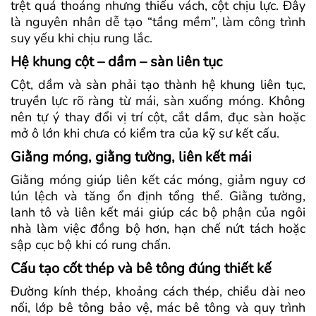
trệt quá thoáng nhưng thiếu vách, cột chịu lực. Đây
là nguyên nhân dễ tạo “tầng mềm”, làm công trình
suy yếu khi chịu rung lắc.
Hệ khung cột – dầm – sàn liên tục
Cột, dầm và sàn phải tạo thành hệ khung liên tục,
truyền lực rõ ràng từ mái, sàn xuống móng. Không
nên tự ý thay đổi vị trí cột, cắt dầm, đục sàn hoặc
mở ô lớn khi chưa có kiểm tra của kỹ sư kết cấu.
Giằng móng, giằng tường, liên kết mái
Giằng móng giúp liên kết các móng, giảm nguy cơ
lún lệch và tăng ổn định tổng thể. Giằng tường,
lanh tô và liên kết mái giúp các bộ phận của ngôi
nhà làm việc đồng bộ hơn, hạn chế nứt tách hoặc
sập cục bộ khi có rung chấn.
Cấu tạo cốt thép và bê tông đúng thiết kế
Đường kính thép, khoảng cách thép, chiều dài neo
nối, lớp bê tông bảo vệ, mác bê tông và quy trình