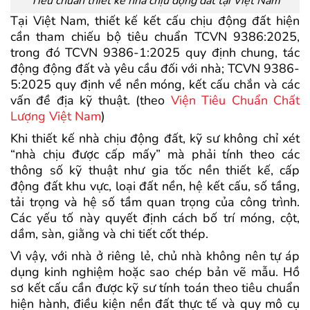
Tiêu chuẩn thiết kế nhà chịu động đất tại Việt Nam
Tại Việt Nam, thiết kế kết cấu chịu động đất hiện
cần tham chiếu bộ tiêu chuẩn TCVN 9386:2025,
trong đó TCVN 9386-1:2025 quy định chung, tác
động động đất và yêu cầu đối với nhà; TCVN 9386-
5:2025 quy định về nền móng, kết cấu chắn và các
vấn đề địa kỹ thuật. (theo
Viện Tiêu Chuẩn Chất
Lượng Việt Nam
)
Khi thiết kế nhà chịu động đất, kỹ sư không chỉ xét
“nhà chịu được cấp mấy” mà phải tính theo các
thông số kỹ thuật như gia tốc nền thiết kế, cấp
động đất khu vực, loại đất nền, hệ kết cấu, số tầng,
tải trọng và hệ số tầm quan trọng của công trình.
Các yếu tố này quyết định cách bố trí móng, cột,
dầm, sàn, giằng và chi tiết cốt thép.
Vì vậy, với nhà ở riêng lẻ, chủ nhà không nên tự áp
dụng kinh nghiệm hoặc sao chép bản vẽ mẫu. Hồ
sơ kết cấu cần được kỹ sư tính toán theo tiêu chuẩn
hiện hành, điều kiện nền đất thực tế và quy mô cụ